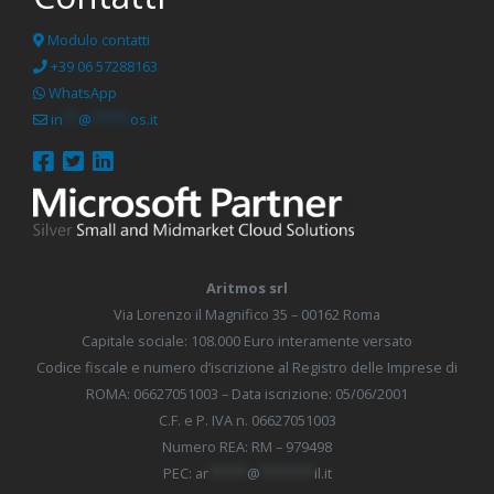
Modulo contatti
+39 06 57288163
WhatsApp
in
**
@
*****
os.it
Aritmos srl
Via Lorenzo il Magnifico 35 – 00162 Roma
Capitale sociale: 108.000 Euro interamente versato
​Codice fiscale e numero d’iscrizione al Registro delle Imprese di
ROMA: 06627051003 – Data iscrizione: 05/06/2001​
C.F. e P. IVA n. 06627051003
Numero REA: ​RM – 979498​
PEC:
ar
*****
@
*******
il.it