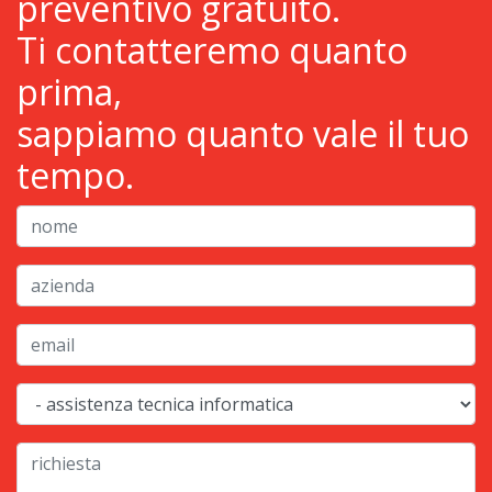
preventivo gratuito.
Ti contatteremo quanto
prima,
sappiamo quanto vale il tuo
tempo.