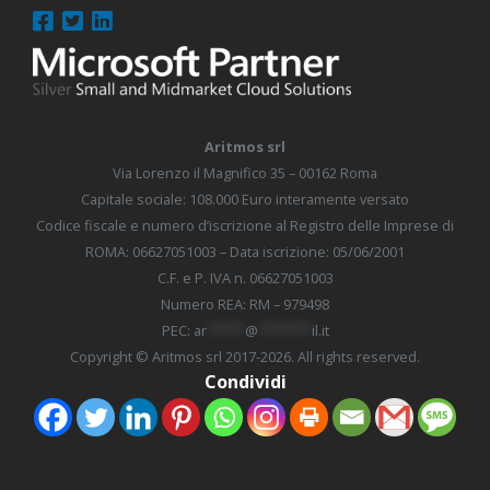
Aritmos srl
Via Lorenzo il Magnifico 35 – 00162 Roma
Capitale sociale: 108.000 Euro interamente versato
​Codice fiscale e numero d’iscrizione al Registro delle Imprese di
ROMA: 06627051003 – Data iscrizione: 05/06/2001​
C.F. e P. IVA n. 06627051003
Numero REA: ​RM – 979498​
PEC:
ar
*****
@
*******
il.it
Copyright © Aritmos srl 2017-2026. All rights reserved.
Condividi