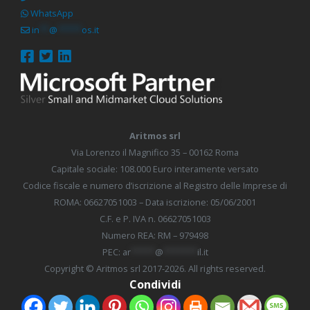
WhatsApp
in
**
@
*****
os.it
Aritmos srl
Via Lorenzo il Magnifico 35 – 00162 Roma
Capitale sociale: 108.000 Euro interamente versato
​Codice fiscale e numero d’iscrizione al Registro delle Imprese di
ROMA: 06627051003 – Data iscrizione: 05/06/2001​
C.F. e P. IVA n. 06627051003
Numero REA: ​RM – 979498​
PEC:
ar
*****
@
*******
il.it
Copyright © Aritmos srl 2017-2026. All rights reserved.
Condividi