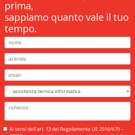
prima,
sappiamo quanto vale il tuo
tempo.
Ai sensi dell'art. 13 del Regolamento UE 2016/679 –